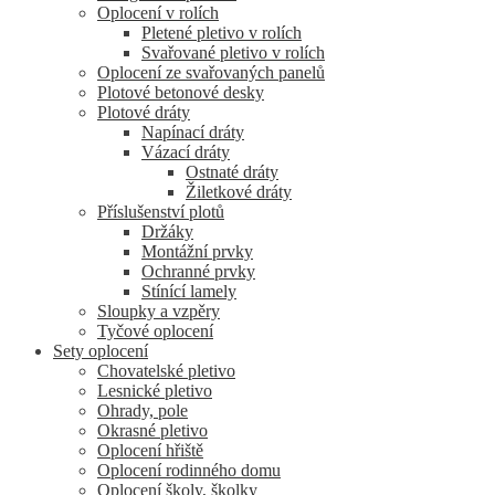
Oplocení v rolích
Pletené pletivo v rolích
Svařované pletivo v rolích
Oplocení ze svařovaných panelů
Plotové betonové desky
Plotové dráty
Napínací dráty
Vázací dráty
Ostnaté dráty
Žiletkové dráty
Příslušenství plotů
Držáky
Montážní prvky
Ochranné prvky
Stínící lamely
Sloupky a vzpěry
Tyčové oplocení
Sety oplocení
Chovatelské pletivo
Lesnické pletivo
Ohrady, pole
Okrasné pletivo
Oplocení hřiště
Oplocení rodinného domu
Oplocení školy, školky