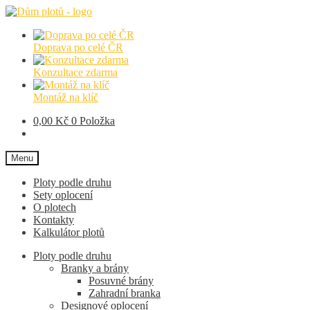
Přeskočit
Přejít
na
k
navigaci
obsahu
Doprava po celé ČR
webu
Konzultace zdarma
Montáž na klíč
0,00
Kč
0 Položka
Menu
Ploty podle druhu
Sety oplocení
O plotech
Kontakty
Kalkulátor plotů
Ploty podle druhu
Branky a brány
Posuvné brány
Zahradní branka
Designové oplocení