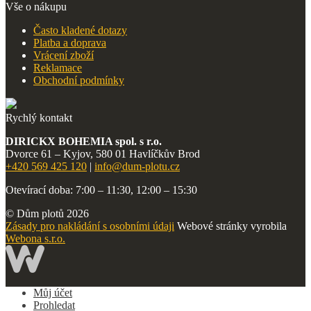
Vše o nákupu
Často kladené dotazy
Platba a doprava
Vrácení zboží
Reklamace
Obchodní podmínky
Rychlý kontakt
DIRICKX BOHEMIA spol. s r.o.
Dvorce 61 – Kyjov, 580 01 Havlíčkův Brod
+420 569 425 120
|
info@dum-plotu.cz
Otevírací doba: 7:00 – 11:30, 12:00 – 15:30
© Dům plotů 2026
Zásady pro nakládání s osobními údaji
Webové stránky vyrobila
Webona s.r.o.
Můj účet
Prohledat