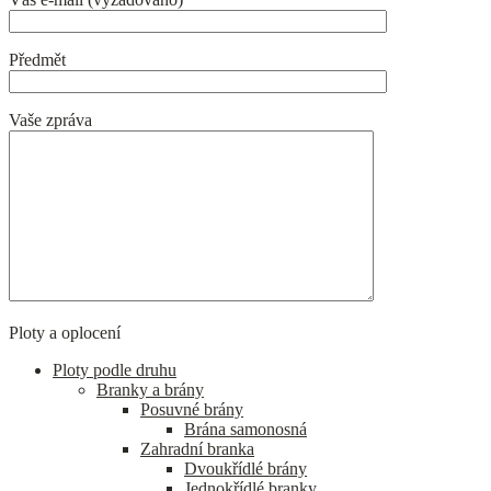
Předmět
Vaše zpráva
Ploty a oplocení
Ploty podle druhu
Branky a brány
Posuvné brány
Brána samonosná
Zahradní branka
Dvoukřídlé brány
Jednokřídlé branky