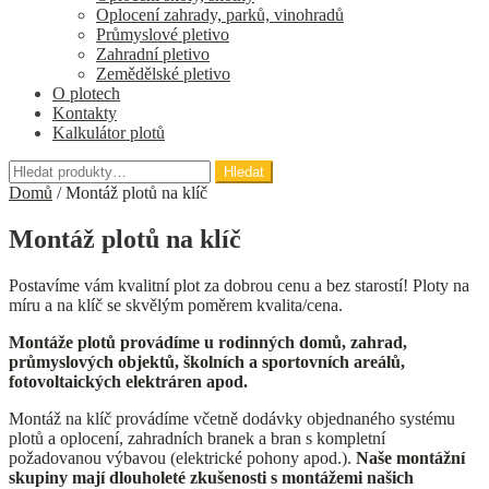
Oplocení zahrady, parků, vinohradů
Průmyslové pletivo
Zahradní pletivo
Zemědělské pletivo
O plotech
Kontakty
Kalkulátor plotů
Hledat:
Hledat
Domů
/
Montáž plotů na klíč
Montáž plotů na klíč
Postavíme vám kvalitní plot za dobrou cenu a bez starostí! Ploty na
míru a na klíč se skvělým poměrem kvalita/cena.
Montáže plotů provádíme u rodinných domů, zahrad,
průmyslových objektů, školních a sportovních areálů,
fotovoltaických elektráren apod.
Montáž na klíč provádíme včetně dodávky objednaného systému
plotů a oplocení, zahradních branek a bran s kompletní
požadovanou výbavou (elektrické pohony apod.).
Naše montážní
skupiny mají dlouholeté zkušenosti s montážemi našich