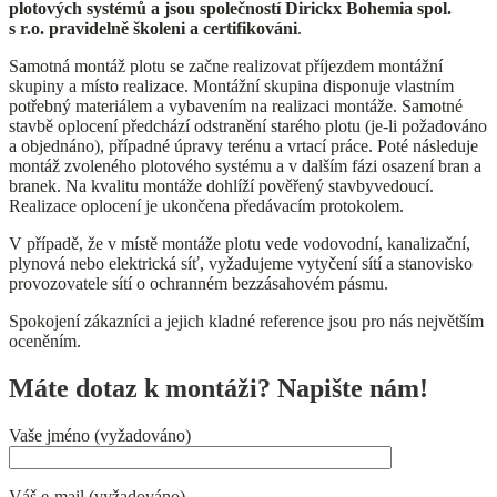
plotových systémů a jsou společností Dirickx Bohemia spol.
s r.o. pravidelně školeni a certifikováni
.
Samotná montáž plotu se začne realizovat příjezdem montážní
skupiny a místo realizace. Montážní skupina disponuje vlastním
potřebný materiálem a vybavením na realizaci montáže. Samotné
stavbě oplocení předchází odstranění starého plotu (je-li požadováno
a objednáno), případné úpravy terénu a vrtací práce. Poté následuje
montáž zvoleného plotového systému a v dalším fázi osazení bran a
branek. Na kvalitu montáže dohlíží pověřený stavbyvedoucí.
Realizace oplocení je ukončena předávacím protokolem.
V případě, že v místě montáže plotu vede vodovodní, kanalizační,
plynová nebo elektrická síť, vyžadujeme vytyčení sítí a stanovisko
provozovatele sítí o ochranném bezzásahovém pásmu.
Spokojení zákazníci a jejich kladné reference jsou pro nás největším
oceněním.
Máte dotaz k montáži? Napište nám!
Vaše jméno (vyžadováno)
Váš e-mail (vyžadováno)