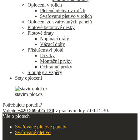
Oplocení v rolích
Pletené pletivo v rolích
Svařované pletivo v rolích
Oplocení ze svařovaných panelů
Plotové betonové desky
Plotové dráty
Napínací dráty
Vázací dráty
Příslušenství plotů
Držáky
Montážní prvky
Ochranné prvky
Sloupky a vzpěry
Sety oplocení
stavim-plot.cz
Potřebujete poradit?
Volejte
+420 569 425 120
v pracovní dny 7:00-15:30.
Vše o plotech
Svařované plotové panely
Svařované pletivo