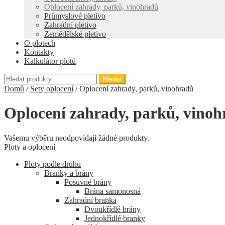
Oplocení zahrady, parků, vinohradů
Průmyslové pletivo
Zahradní pletivo
Zemědělské pletivo
O plotech
Kontakty
Kalkulátor plotů
Hledat:
Hledat
Domů
/
Sety oplocení
/
Oplocení zahrady, parků, vinohradů
Oplocení zahrady, parků, vino
Vašemu výběru neodpovídají žádné produkty.
Ploty a oplocení
Ploty podle druhu
Branky a brány
Posuvné brány
Brána samonosná
Zahradní branka
Dvoukřídlé brány
Jednokřídlé branky