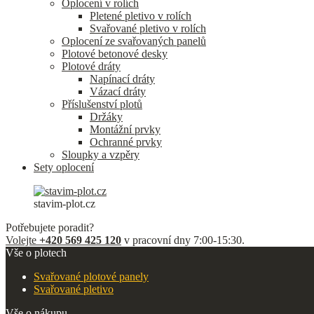
Oplocení v rolích
Pletené pletivo v rolích
Svařované pletivo v rolích
Oplocení ze svařovaných panelů
Plotové betonové desky
Plotové dráty
Napínací dráty
Vázací dráty
Příslušenství plotů
Držáky
Montážní prvky
Ochranné prvky
Sloupky a vzpěry
Sety oplocení
stavim-plot.cz
Potřebujete poradit?
Volejte
+420 569 425 120
v pracovní dny 7:00-15:30.
Vše o plotech
Svařované plotové panely
Svařované pletivo
Vše o nákupu