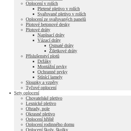
Oplocení v rolích
Pletené pletivo v rolích
Svařované pletivo v rolích
Oplocení ze svařovaných panelů
Plotové betonové desky
Plotové dráty
Napínací dráty
Vázací dráty
Ostnaté dráty
Žiletkové dráty
Příslušenství plotů
Držáky
Montážní prvky
Ochranné prvky
Stínící lamely
Sloupky a vzpěry
Tyčové oplocení
Sety oplocení
Chovatelské pletivo
Lesnické pletivo
Ohrady, pole
Okrasné pletivo
Oplocení hřiště
Oplocení rodinného domu
Oplocení školy, školky