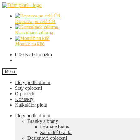
Přeskočit
Přejít
na
k
navigaci
obsahu
Doprava po celé ČR
webu
Konzultace zdarma
Montáž na klíč
0,00
Kč
0 Položka
Menu
Ploty podle druhu
Sety oplocení
O plotech
Kontakty
Kalkulátor plotů
Ploty podle druhu
Branky a brány
Posuvné brány
Zahradní branka
Designové oplocení