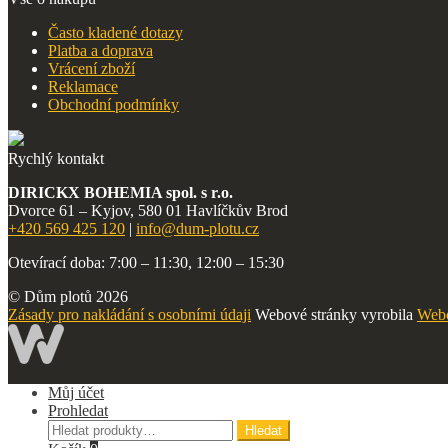
Často kladené dotazy
Platba a doprava
Vrácení zboží
Reklamace
Obchodní podmínky
Rychlý kontakt
DIRICKX BOHEMIA spol. s r.o.
Dvorce 61 – Kyjov, 580 01 Havlíčkův Brod
+420 569 425 120
|
info@dum-plotu.cz
Otevírací doba: 7:00 – 11:30, 12:00 – 15:30
© Dům plotů 2026
Zásady pro nakládání s osobními údaji
Webové stránky vyrobila
Webo
Můj účet
Prohledat
Hledat:
Hledat