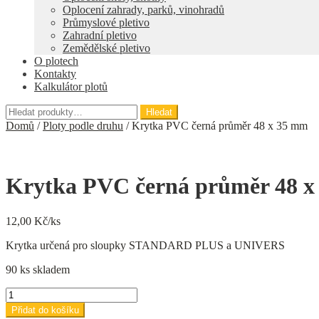
Oplocení zahrady, parků, vinohradů
Průmyslové pletivo
Zahradní pletivo
Zemědělské pletivo
O plotech
Kontakty
Kalkulátor plotů
Hledat:
Hledat
Domů
/
Ploty podle druhu
/
Krytka PVC černá průměr 48 x 35 mm
Krytka PVC černá průměr 48 
12,00
Kč/ks
Krytka určená pro sloupky STANDARD PLUS a UNIVERS
90 ks skladem
Krytka
PVC
Přidat do košíku
černá