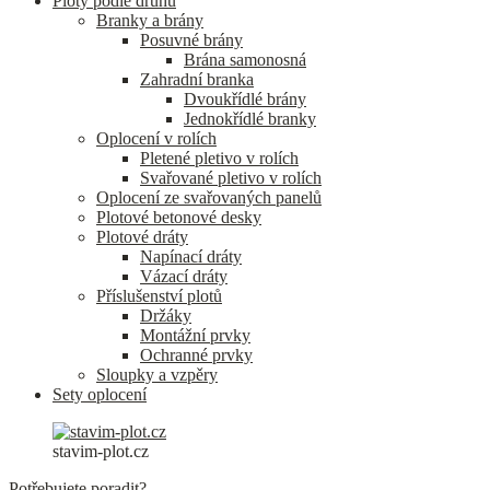
Ploty podle druhu
Branky a brány
Posuvné brány
Brána samonosná
Zahradní branka
Dvoukřídlé brány
Jednokřídlé branky
Oplocení v rolích
Pletené pletivo v rolích
Svařované pletivo v rolích
Oplocení ze svařovaných panelů
Plotové betonové desky
Plotové dráty
Napínací dráty
Vázací dráty
Příslušenství plotů
Držáky
Montážní prvky
Ochranné prvky
Sloupky a vzpěry
Sety oplocení
stavim-plot.cz
Potřebujete poradit?