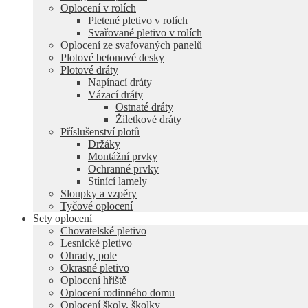
Oplocení v rolích
Pletené pletivo v rolích
Svařované pletivo v rolích
Oplocení ze svařovaných panelů
Plotové betonové desky
Plotové dráty
Napínací dráty
Vázací dráty
Ostnaté dráty
Žiletkové dráty
Příslušenství plotů
Držáky
Montážní prvky
Ochranné prvky
Stínící lamely
Sloupky a vzpěry
Tyčové oplocení
Sety oplocení
Chovatelské pletivo
Lesnické pletivo
Ohrady, pole
Okrasné pletivo
Oplocení hřiště
Oplocení rodinného domu
Oplocení školy, školky