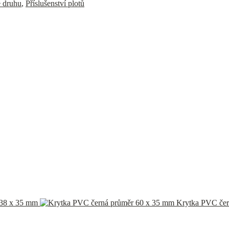
e druhu
,
Příslušenství plotů
 38 x 35 mm
Krytka PVC čer