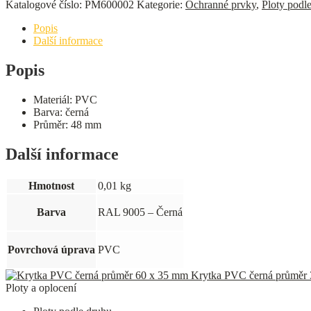
Katalogové číslo:
PM600002
Kategorie:
Ochranné prvky
,
Ploty podl
průměr
48
Popis
x
Další informace
35
mm
Popis
množství
Materiál: PVC
Barva: černá
Průměr: 48 mm
Další informace
Hmotnost
0,01 kg
Barva
RAL 9005 – Černá
Povrchová úprava
PVC
Krytka PVC černá průměr
Ploty a oplocení