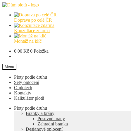
Přeskočit
Přejít
na
k
navigaci
obsahu
Doprava po celé ČR
webu
Konzultace zdarma
Montáž na klíč
0,00
Kč
0 Položka
Menu
Ploty podle druhu
Sety oplocení
O plotech
Kontakty
Kalkulátor plotů
Ploty podle druhu
Branky a brány
Posuvné brány
Zahradní branka
Designové oplocení