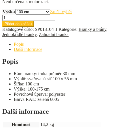
Není určena k motorizaci.
Výška
Zrušit výběr
Branka
ECO
Přidat do košíku
GARDEN
Katalogové číslo:
SP013104-1
Kategorie:
Branky a brány
,
jednokřídlá,
Jednokřídlé branky
,
Zahradní branka
šířka
100
Popis
cm
Další informace
množství
Popis
Rám branky: truka průměr 30 mm
Výplň: svařovaná síť 100 x 55 mm
Šířka: 100 cm
Výška: 100-175 cm
Povrchová úprava: polyester
Barva RAL: zelená 6005
Další informace
Hmotnost
14,2 kg