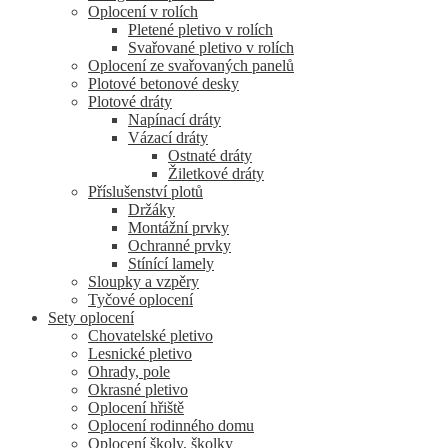
Oplocení v rolích
Pletené pletivo v rolích
Svařované pletivo v rolích
Oplocení ze svařovaných panelů
Plotové betonové desky
Plotové dráty
Napínací dráty
Vázací dráty
Ostnaté dráty
Žiletkové dráty
Příslušenství plotů
Držáky
Montážní prvky
Ochranné prvky
Stínící lamely
Sloupky a vzpěry
Tyčové oplocení
Sety oplocení
Chovatelské pletivo
Lesnické pletivo
Ohrady, pole
Okrasné pletivo
Oplocení hřiště
Oplocení rodinného domu
Oplocení školy, školky