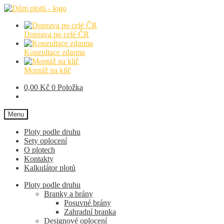
Přeskočit
Přejít
na
k
navigaci
obsahu
Doprava po celé ČR
webu
Konzultace zdarma
Montáž na klíč
0,00
Kč
0 Položka
Menu
Ploty podle druhu
Sety oplocení
O plotech
Kontakty
Kalkulátor plotů
Ploty podle druhu
Branky a brány
Posuvné brány
Zahradní branka
Designové oplocení