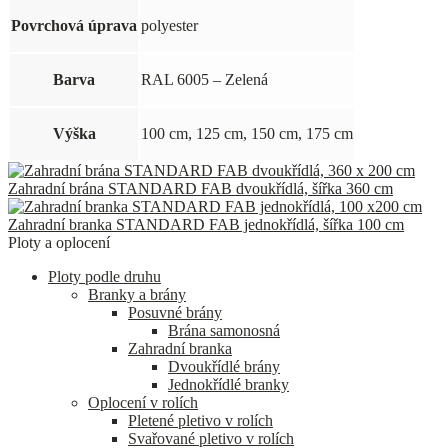
Povrchová úprava
polyester
Barva
RAL 6005 – Zelená
Výška
100 cm, 125 cm, 150 cm, 175 cm
Zahradní brána STANDARD FAB dvoukřídlá, šířka 360 cm
Zahradní branka STANDARD FAB jednokřídlá, šířka 100 cm
Ploty a oplocení
Ploty podle druhu
Branky a brány
Posuvné brány
Brána samonosná
Zahradní branka
Dvoukřídlé brány
Jednokřídlé branky
Oplocení v rolích
Pletené pletivo v rolích
Svařované pletivo v rolích