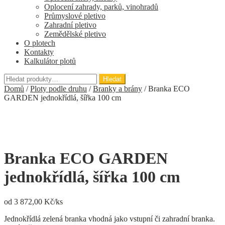
Oplocení zahrady, parků, vinohradů
Průmyslové pletivo
Zahradní pletivo
Zemědělské pletivo
O plotech
Kontakty
Kalkulátor plotů
Hledat:
Hledat
Domů
/
Ploty podle druhu
/
Branky a brány
/
Branka ECO
GARDEN jednokřídlá, šířka 100 cm
Branka ECO GARDEN
jednokřídlá, šířka 100 cm
od
3 872,00
Kč/ks
Jednokřídlá zelená branka vhodná jako vstupní či zahradní branka.