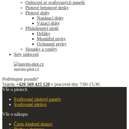
Oplocení ze svařovaných panelů
Plotové betonové desky
Plotové dráty
Napínací dráty
Vázací dráty
Příslušenství plotů
Držáky
Montážní prvky
Ochranné prvky
Sloupky a vzpěry
Sety oplocení
stavim-plot.cz
Potřebujete poradit?
Volejte
+420 569 425 120
v pracovní dny 7:00-15:30.
Vše o plotech
Svařované plotové panely
Svařované pletivo
Vše o nákupu
Často kladené dotazy