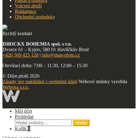
Platba a doprava
Vrácení zboží
Reklamace
Obchodní podmínky
Rychlý kontakt
DIRICKX BOHEMIA spol. s r.o.
Dvorce 61 – Kyjov, 580 01 Havlíčkův Brod
+420 569 425 120
|
info@dum-plotu.cz
Otevírací doba: 7:00 – 11:30, 12:00 – 15:30
© Dům plotů 2026
Zásady pro nakládání s osobními údaji
Webové stránky vyrobila
Webona s.r.o.
Můj účet
Prohledat
Hledat:
Hledat
Košík
0