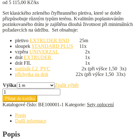
od
5 115,00
Kč/ks
Set klasického zeleného čtyřhranného pletiva, které se dobře
přizpůsobuje různým typům terénu. Kvalitním poplastováním
pozinkovaného drátu je zajištěna dlouhá životnost při minimálních
požadavcích na údržbu. Set obsahuje:
pletivo
EXTRUDER BND
25m
sloupek
STANDARD PLUS
11x
vzpěra
UNIVERZAL
2x
drát
EXTRUDER
1x
drát FIL 1x
napínák č.2 PVC
2x (při výšce 1,50 3x)
příchytka na drát
22x (při výšce 1,50 33x)
Výška
Zrušit výběr
Kompletní
set
Přidat do košíku
pleteného
Katalogové číslo:
BE100001-1
Kategorie:
Sety oplocení
pletiva
(délka
Popis
25
Další informace
m)
množství
Popis