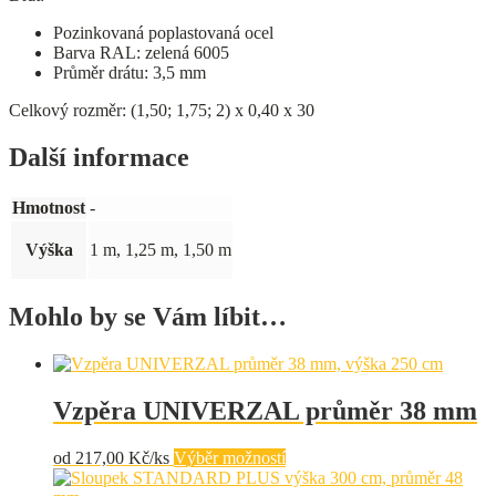
Pozinkovaná poplastovaná ocel
Barva RAL: zelená 6005
Průměr drátu: 3,5 mm
Celkový rozměr: (1,50; 1,75; 2) x 0,40 x 30
Další informace
Hmotnost
-
Výška
1 m, 1,25 m, 1,50 m
Mohlo by se Vám líbit…
Vzpěra UNIVERZAL průměr 38 mm
Tento
od
217,00
Kč/ks
Výběr možností
produkt