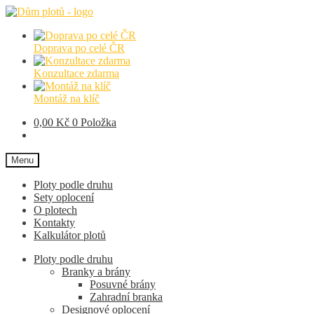
Přeskočit
Přejít
na
k
navigaci
obsahu
Doprava po celé ČR
webu
Konzultace zdarma
Montáž na klíč
0,00
Kč
0 Položka
Menu
Ploty podle druhu
Sety oplocení
O plotech
Kontakty
Kalkulátor plotů
Ploty podle druhu
Branky a brány
Posuvné brány
Zahradní branka
Designové oplocení