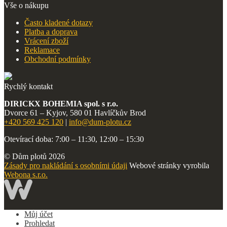
Vše o nákupu
Často kladené dotazy
Platba a doprava
Vrácení zboží
Reklamace
Obchodní podmínky
Rychlý kontakt
DIRICKX BOHEMIA spol. s r.o.
Dvorce 61 – Kyjov, 580 01 Havlíčkův Brod
+420 569 425 120
|
info@dum-plotu.cz
Otevírací doba: 7:00 – 11:30, 12:00 – 15:30
© Dům plotů 2026
Zásady pro nakládání s osobními údaji
Webové stránky vyrobila
Webona s.r.o.
Můj účet
Prohledat