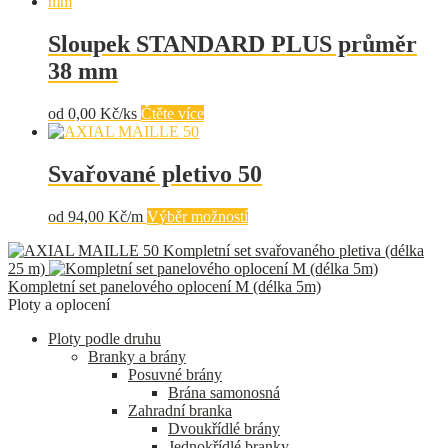
má
více
variant.
Sloupek STANDARD PLUS průměr
Možnosti
38 mm
lze
vybrat
na
od
0,00
Kč/ks
Čtěte více
stránce
produktu
Svařované pletivo 50
Tento
od
94,00
Kč/m
Výběr možností
produkt
Kompletní set svařovaného pletiva (délka
má
25 m)
více
Kompletní set panelového oplocení M (délka 5m)
variant.
Ploty a oplocení
Možnosti
lze
Ploty podle druhu
vybrat
Branky a brány
na
Posuvné brány
stránce
Brána samonosná
produktu
Zahradní branka
Dvoukřídlé brány
Jednokřídlé branky