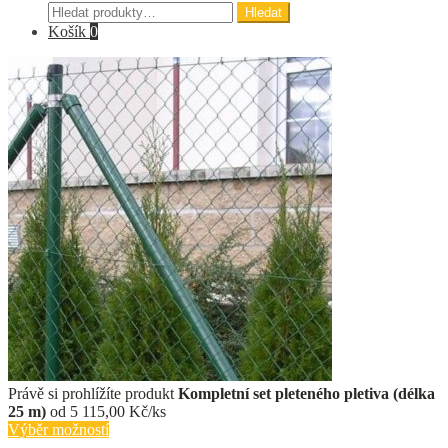
Hledat:
Hledat
Košík
0
Právě si prohlížíte produkt
Kompletní set pleteného pletiva (délka
25 m)
od
5 115,00
Kč/ks
Výběr možností