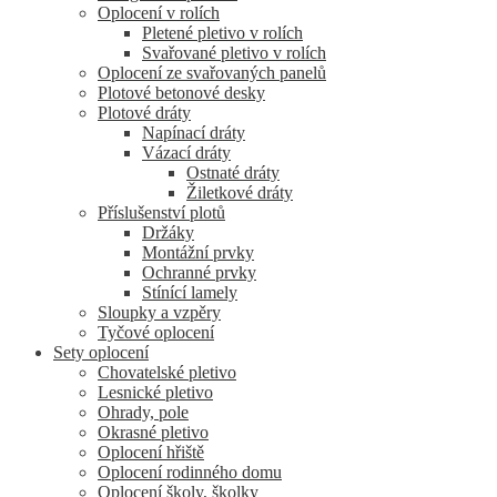
Oplocení v rolích
Pletené pletivo v rolích
Svařované pletivo v rolích
Oplocení ze svařovaných panelů
Plotové betonové desky
Plotové dráty
Napínací dráty
Vázací dráty
Ostnaté dráty
Žiletkové dráty
Příslušenství plotů
Držáky
Montážní prvky
Ochranné prvky
Stínící lamely
Sloupky a vzpěry
Tyčové oplocení
Sety oplocení
Chovatelské pletivo
Lesnické pletivo
Ohrady, pole
Okrasné pletivo
Oplocení hřiště
Oplocení rodinného domu
Oplocení školy, školky