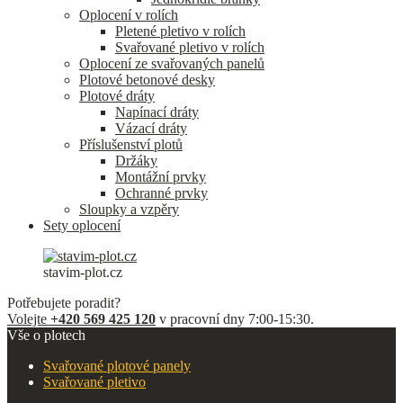
Oplocení v rolích
Pletené pletivo v rolích
Svařované pletivo v rolích
Oplocení ze svařovaných panelů
Plotové betonové desky
Plotové dráty
Napínací dráty
Vázací dráty
Příslušenství plotů
Držáky
Montážní prvky
Ochranné prvky
Sloupky a vzpěry
Sety oplocení
stavim-plot.cz
Potřebujete poradit?
Volejte
+420 569 425 120
v pracovní dny 7:00-15:30.
Vše o plotech
Svařované plotové panely
Svařované pletivo