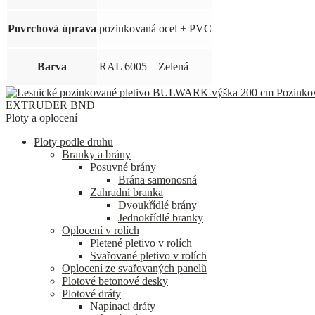
Povrchová úprava
pozinkovaná ocel + PVC
Barva
RAL 6005 – Zelená
Pozinko
EXTRUDER BND
Ploty a oplocení
Ploty podle druhu
Branky a brány
Posuvné brány
Brána samonosná
Zahradní branka
Dvoukřídlé brány
Jednokřídlé branky
Oplocení v rolích
Pletené pletivo v rolích
Svařované pletivo v rolích
Oplocení ze svařovaných panelů
Plotové betonové desky
Plotové dráty
Napínací dráty