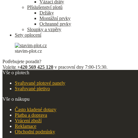
Vázací dráty
Příslušenství plotů
Držáky
Montážní prvky
Ochranné prvky
Sloupky a vzpěry
Sety oplocení
stavim-plot.cz
Potřebujete poradit?
Volejte
+420 569 425 120
v pracovní dny 7:00-15:30.
Vše o plotech
Svařované plotové panely
Svařované pletivo
Vše o nákupu
Často kladené dotazy
Platba a doprava
Vrácení zboží
Reklamace
Obchodní podmínky