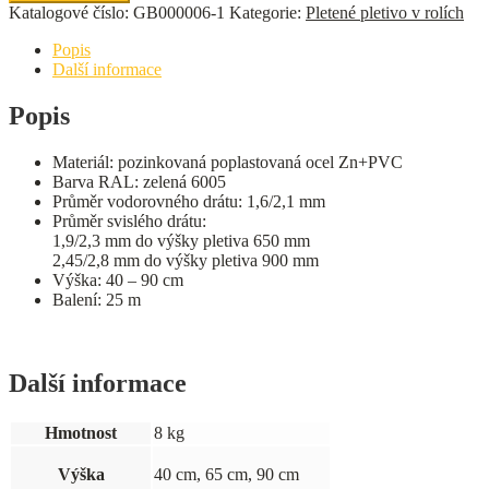
pletivo
Katalogové číslo:
GB000006-1
Kategorie:
Pletené pletivo v rolích
ARMOR
množství
Popis
Další informace
Popis
Materiál: pozinkovaná poplastovaná ocel Zn+PVC
Barva RAL: zelená 6005
Průměr vodorovného drátu: 1,6/2,1 mm
Průměr svislého drátu:
1,9/2,3 mm do výšky pletiva 650 mm
2,45/2,8 mm do výšky pletiva 900 mm
Výška: 40 – 90 cm
Balení: 25 m
Další informace
Hmotnost
8 kg
Výška
40 cm, 65 cm, 90 cm