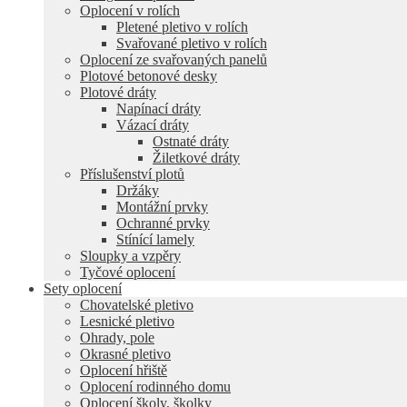
Oplocení v rolích
Pletené pletivo v rolích
Svařované pletivo v rolích
Oplocení ze svařovaných panelů
Plotové betonové desky
Plotové dráty
Napínací dráty
Vázací dráty
Ostnaté dráty
Žiletkové dráty
Příslušenství plotů
Držáky
Montážní prvky
Ochranné prvky
Stínící lamely
Sloupky a vzpěry
Tyčové oplocení
Sety oplocení
Chovatelské pletivo
Lesnické pletivo
Ohrady, pole
Okrasné pletivo
Oplocení hřiště
Oplocení rodinného domu
Oplocení školy, školky