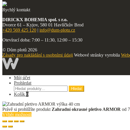
Rychlý kontakt
DIRICKX BOHEMIA spol. s r.o.
Dvorce 61 – Kyjov, 580 01 Havlíčkův Brod
+420 569 425 120
|
info@dum-plotu.cz
Otevírací doba: 7:00 – 11:30, 12:00 – 15:30
© Dům plotů 2026
Zásady pro nakládání s osobními údaji
Webové stránky vyrobila
Webo
Můj účet
Prohledat
Hledat:
Hledat
Košík
0
Právě si prohlížíte produkt
Zahradní okrasné pletivo ARMOR
od
7
Výběr možností