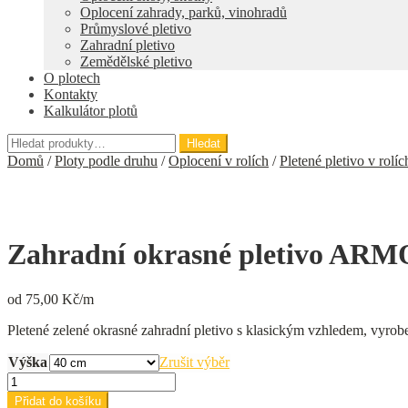
Oplocení zahrady, parků, vinohradů
Průmyslové pletivo
Zahradní pletivo
Zemědělské pletivo
O plotech
Kontakty
Kalkulátor plotů
Hledat:
Hledat
Domů
/
Ploty podle druhu
/
Oplocení v rolích
/
Pletené pletivo v rolíc
Zahradní okrasné pletivo AR
od
75,00
Kč/m
Pletené zelené okrasné zahradní pletivo s klasickým vzhledem, vyro
Výška
Zrušit výběr
Zahradní
okrasné
Přidat do košíku