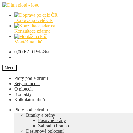
Přeskočit
Přejít
na
k
navigaci
obsahu
Doprava po celé ČR
webu
Konzultace zdarma
Montáž na klíč
0,00
Kč
0 Položka
Menu
Ploty podle druhu
Sety oplocení
O plotech
Kontakty
Kalkulátor plotů
Ploty podle druhu
Branky a brány
Posuvné brány
Zahradní branka
Designové oplocení