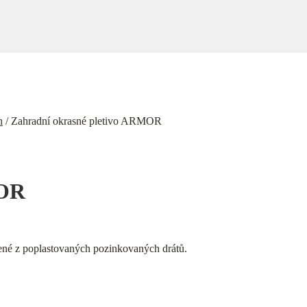
h
/
Zahradní okrasné pletivo ARMOR
MOR
bené z poplastovaných pozinkovaných drátů.